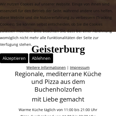
Wir nutzen Cookies auf unserer Website. Einige von ihnen sind
essenziell für den Betrieb der Seite, während andere uns helfen,
diese Website und die Nutzererfahrung zu verbessern (Tracking
Cookies). Sie können selbst entscheiden, ob Sie die Cookies
zulassen möchten. Bitte beachten Sie, dass bei einer Ablehnung
womöglich nicht mehr alle Funktionalitäten der Seite zur
Verfügung stehen.
Geisterburg
Akzeptieren
Ablehnen
Weitere Informationen
|
Impressum
Regionale, mediterrane Küche
und Pizza aus dem
Buchenholzofen
mit Liebe gemacht
Warme Küche täglich von 11:00 bis 21:­00 Uhr