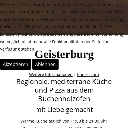
Wir nutzen Cookies auf unserer Website. Einige von ihnen sind
essenziell für den Betrieb der Seite, während andere uns helfen,
diese Website und die Nutzererfahrung zu verbessern (Tracking
Cookies). Sie können selbst entscheiden, ob Sie die Cookies
zulassen möchten. Bitte beachten Sie, dass bei einer Ablehnung
womöglich nicht mehr alle Funktionalitäten der Seite zur
Verfügung stehen.
Geisterburg
Akzeptieren
Ablehnen
Weitere Informationen
|
Impressum
Regionale, mediterrane Küche
und Pizza aus dem
Buchenholzofen
mit Liebe gemacht
Warme Küche täglich von 11:00 bis 21:­00 Uhr